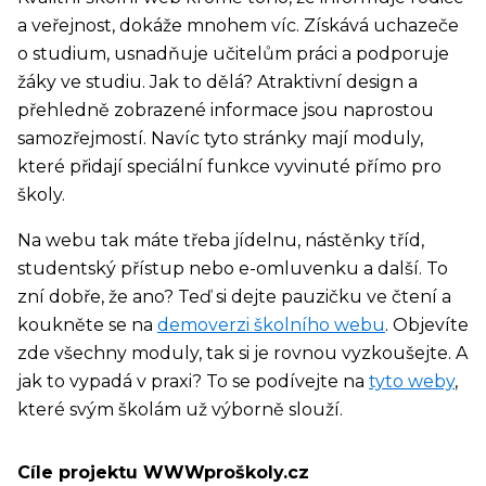
a veřejnost, dokáže mnohem víc. Získává uchazeče
o studium, usnadňuje učitelům práci a podporuje
žáky ve studiu. Jak to dělá? Atraktivní design a
přehledně zobrazené informace jsou naprostou
samozřejmostí. Navíc tyto stránky mají moduly,
které přidají speciální funkce vyvinuté přímo pro
školy.
Na webu tak máte třeba jídelnu, nástěnky tříd,
studentský přístup nebo e-omluvenku a další. To
zní dobře, že ano? Teď si dejte pauzičku ve čtení a
koukněte se na
demoverzi školního webu
. Objevíte
zde všechny moduly, tak si je rovnou vyzkoušejte. A
jak to vypadá v praxi? To se podívejte na
tyto weby
,
které svým školám už výborně slouží.
Cíle projektu WWWproškoly.cz