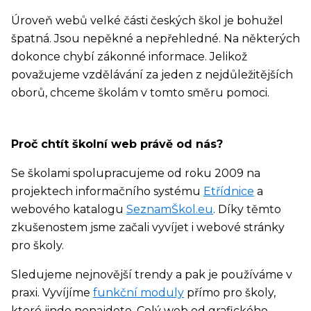
Úroveň webů velké části českých škol je bohužel
špatná. Jsou nepěkné a nepřehledné. Na některých
dokonce chybí zákonné informace. Jelikož
považujeme vzdělávání za jeden z nejdůležitějších
oborů, chceme školám v tomto směru pomoci.
Proč chtít školní web právě od nás?
Se školami spolupracujeme od roku 2009 na
projektech informačního systému
Etřídnice
a
webového katalogu
SeznamŠkol.eu
. Díky těmto
zkušenostem jsme začali vyvíjet i webové stránky
pro školy.
Sledujeme nejnovější trendy a pak je používáme v
praxi. Vyvíjíme
funkční moduly
přímo pro školy,
které jinde nenajdete. Celý web od grafického