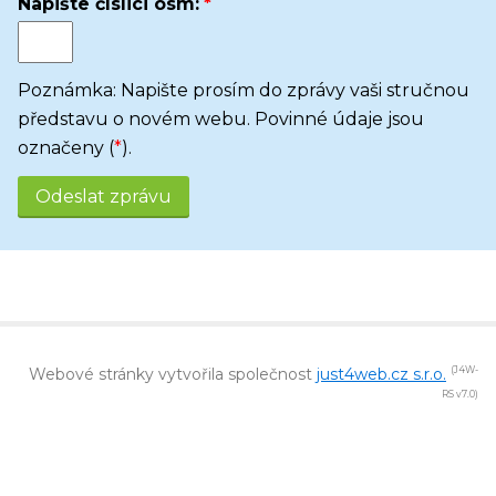
Napište číslici
osm
:
Poznámka: Napište prosím do zprávy vaši stručnou
představu o novém webu. Povinné údaje jsou
označeny (
*
).
Webové stránky vytvořila společnost
just4web.cz s.r.o.
(J4W-
RS v7.0)