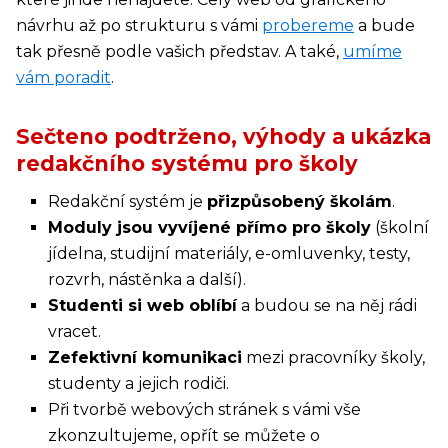
návrhu až po strukturu s vámi
probereme
a bude
tak přesně podle vašich představ. A také,
umíme
vám poradit
.
Sečteno podtrženo, výhody a ukázka
redakčního systému pro školy
Redakční systém je
přizpůsobený školám
.
Moduly jsou vyvíjené přímo pro školy
(školní
jídelna, studijní materiály, e-omluvenky, testy,
rozvrh, nástěnka a další).
Studenti si web oblíbí
a budou se na něj rádi
vracet.
Zefektivní komunikaci
mezi pracovníky školy,
studenty a jejich rodiči.
Při tvorbě webových stránek s vámi vše
zkonzultujeme, opřít se můžete o